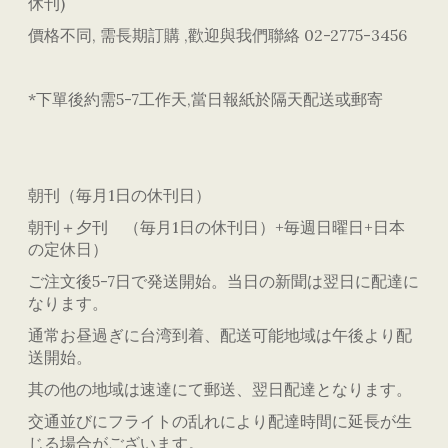
休刊)
價格不同, 需長期訂購 ,歡迎與我們聯絡 02-2775-3456
*下單後約需5-7工作天,當日報紙於隔天配送或郵寄
朝刊（毎月1日の休刊日）
朝刊＋夕刊 （毎月1日の休刊日）+毎週日曜日+日本
の定休日）
ご注文後5-7日で発送開始。当日の新聞は翌日に配達に
なります。
通常お昼過ぎに台湾到着、配送可能地域は午後より配
送開始。
其の他の地域は速達にて郵送、翌日配達となります。
交通並びにフライトの乱れにより配達時間に延長が生
じる場合がございます。