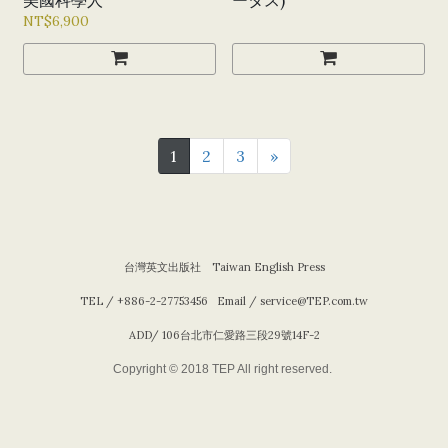
NT$6,900
1
2
3
»
台灣英文出版社 Taiwan English Press
TEL / +886-2-27753456
Email / service@TEP.com.tw
ADD/ 106台北市仁愛路三段29號14F-2
Copyright © 2018 TEP All right reserved.