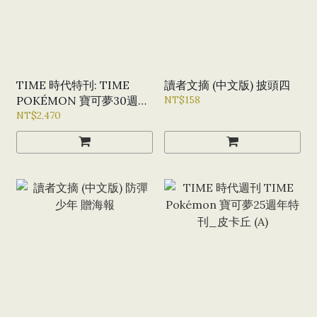
TIME 時代特刊: TIME
讀者文摘 (中文版) 披頭四
POKÉMON 寶可夢30週年
NT$158
特刊-4封面套組
NT$2,470